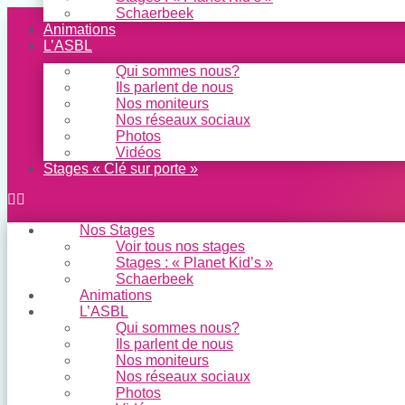
Schaerbeek
Aller
Animations
au
L’ASBL
contenu
Qui sommes nous?
Ils parlent de nous
Nos moniteurs
Nos réseaux sociaux
Photos
Vidéos
Stages « Clé sur porte »
Nos Stages
Voir tous nos stages
Stages : « Planet Kid’s »
Schaerbeek
Animations
L’ASBL
Qui sommes nous?
Ils parlent de nous
Nos moniteurs
Nos réseaux sociaux
Photos