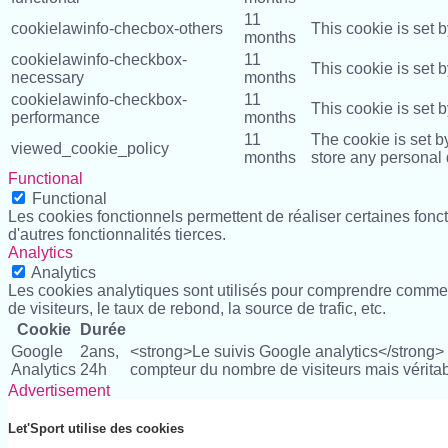
11
cookielawinfo-checbox-others
This cookie is set 
months
cookielawinfo-checkbox-
11
This cookie is set 
necessary
months
cookielawinfo-checkbox-
11
This cookie is set 
performance
months
11
The cookie is set b
viewed_cookie_policy
months
store any personal 
Functional
Functional
Les cookies fonctionnels permettent de réaliser certaines fon
d'autres fonctionnalités tierces.
Analytics
Analytics
Les cookies analytiques sont utilisés pour comprendre comment
de visiteurs, le taux de rebond, la source de trafic, etc.
Cookie
Durée
Google
2ans,
<strong>Le suivis Google analytics</strong> G
Analytics
24h
compteur du nombre de visiteurs mais véritabl
Advertisement
Advertisement
Les cookies publicitaires sont utilisés pour fournir aux visiteu
Let'Sport utilise des cookies
des informations pour fournir des publicités personnalisées.