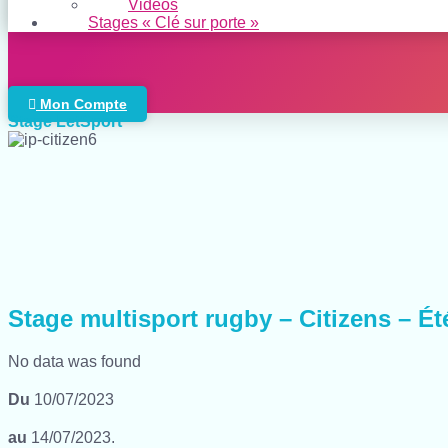
Vidéos
Stages « Clé sur porte »
Mon Compte
Stage LetSport
Stage multisport rugby – Citizens – Ét
No data was found
Du
10/07/2023
au
14/07/2023.