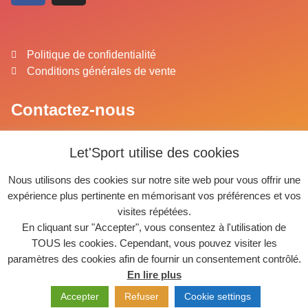
Politique de confidentialité
Conditions générales de vente
Contactez-nous
Dubart Noam
Let'Sport utilise des cookies
Responsable des stages
GSM:
+32 489 51 77 66
Nous utilisons des cookies sur notre site web pour vous offrir une
E mail :
noam@letsport.be
expérience plus pertinente en mémorisant vos préférences et vos
visites répétées.
En cliquant sur "Accepter", vous consentez à l'utilisation de
TOUS les cookies. Cependant, vous pouvez visiter les
paramètres des cookies afin de fournir un consentement contrôlé.
En lire plus
Copyright 2021 – Let’Sport ASBL –
Revoir les cookies
Accepter
Refuser
Cookie settings